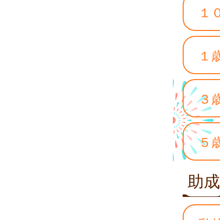
１
１
３
５
助成