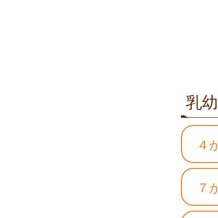
乳幼
４
７