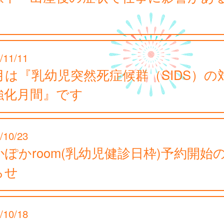
。
/11/11
1月は『乳幼児突然死症候群（SIDS）の
強化月間』です
/10/23
かぽかroom(乳幼児健診日枠)予約開始
らせ
/10/18