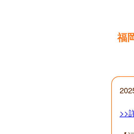
福
20
>>